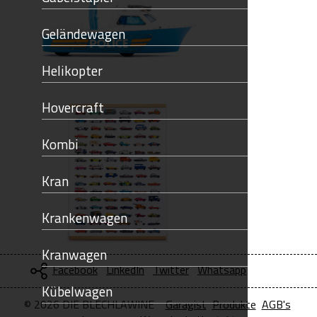
Geländewagen
Helikopter
Hovercraft
Kombi
Kran
Krankenwagen
Kranwagen
Facebook
LinkedIn
Twitter
Whatsapp
Kübelwagen
© 2026 DIE BLECHLAWINE
Garagist
Produkte
AGB's