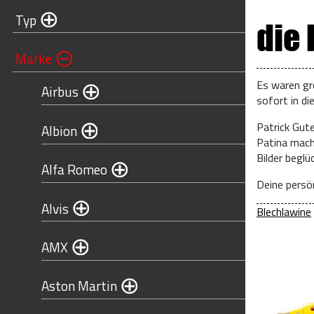
Typ
die
Marke
Es waren gr
Airbus
sofort in di
Patrick Gut
Albion
Patina mach
Bilder begl
Alfa Romeo
Deine persön
Alvis
Blechlawine
AMX
Aston Martin