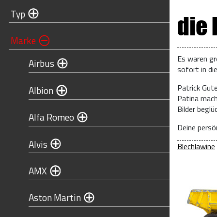
Typ
die
Marke
Es waren gr
Airbus
sofort in di
Patrick Gut
Albion
Patina mach
Bilder begl
Alfa Romeo
Deine persön
Alvis
Blechlawine
AMX
Aston Martin