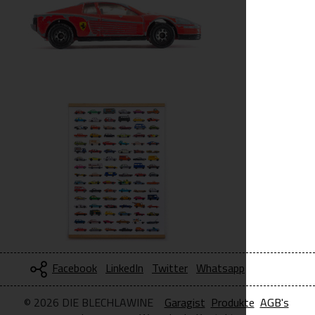
Facebook
LinkedIn
Twitter
Whatsapp
© 2026 DIE BLECHLAWINE
Garagist
Produkte
AGB's