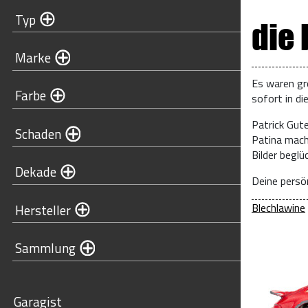
Typ
die
Marke
Es waren gr
Farbe
sofort in di
Patrick Gut
Schaden
Patina mach
Bilder begl
Dekade
Deine persön
Blechlawine
Hersteller
Sammlung
Garagist