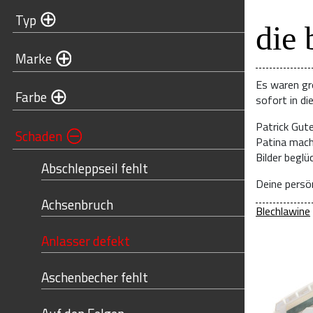
Typ
die 
Marke
Es waren gr
Farbe
sofort in di
Patrick Gut
Schaden
Patina mach
Bilder begl
Abschleppseil fehlt
Deine persön
Achsenbruch
Blechlawine
Anlasser defekt
Aschenbecher fehlt