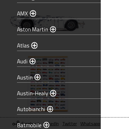
AMX
Aston Martin
Atlas
Audi
Austin
Austin-Healy
Autobianchi
Facebook
LinkedIn
Twitter
Whatsapp
Batmobile