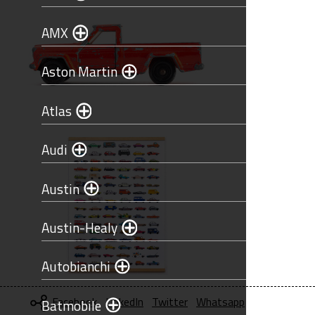
AMX
Aston Martin
Atlas
Audi
Austin
Austin-Healy
Autobianchi
Facebook
LinkedIn
Twitter
Whatsapp
Batmobile