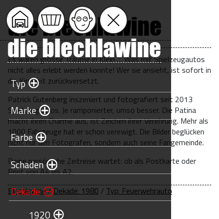
die blechlawine
die blechlawine
Es waren grosse Träume in Klein … Was mit Spielzeugautos
nicht alles erlebt werden konnte! Wer sie ansieht, ist sofort in
die Kindheit zurückversetzt.
Typ
Patrick Gutenberg inszeniert und fotografiert seit 2013
Marke
Spielzeugautos. Je ramponierter, umso besser. Die Patina
macht ihren Charme aus, ist Zeichen ihrer Verehrung. Mehr als
1000 Fahrzeuge hat er schon verewigt. Die Bilder beglücken
Farbe
nicht nur den Fotografen, sondern auch seine Fangemeinde.
Deine persönliche Zeitreise wartet: ob als Postkarte oder
Schaden
Print von A4 bis A2.
Dekade
Blechlawine
/
Dekade: 1980
/
Typ: Feuerwehrauto
1920