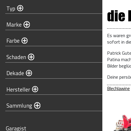
Typ
die
Marke
Es waren gr
Farbe
sofort in di
Patrick Gut
Schaden
Patina mach
Bilder begl
Dekade
Deine persön
Blechlawine
Hersteller
Sammlung
Garagist