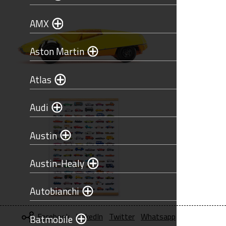
AMX
Aston Martin
Atlas
Audi
Austin
Austin-Healy
Autobianchi
Facebook
LinkedIn
Twitter
Whatsapp
Batmobile