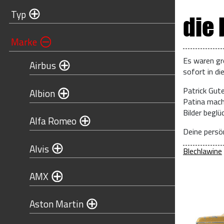
Typ
die
Marke
Es waren gr
Airbus
sofort in di
Patrick Gut
Albion
Patina mach
Bilder begl
Alfa Romeo
Deine persön
Alvis
Blechlawine
AMX
Aston Martin