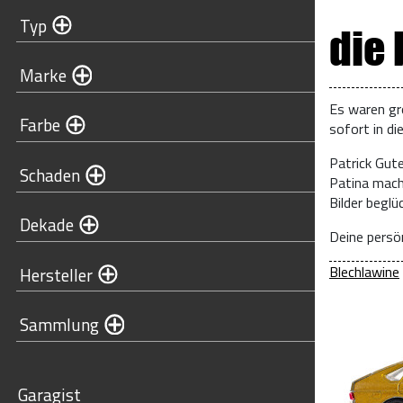
Typ
die
Marke
Es waren gr
Farbe
sofort in di
Patrick Gut
Schaden
Patina mach
Bilder begl
Dekade
Deine persön
Blechlawine
Hersteller
Sammlung
Garagist