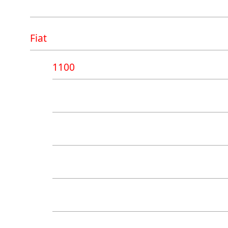
Ferrari
Fiat
1100
132GLS
1500
1800
850