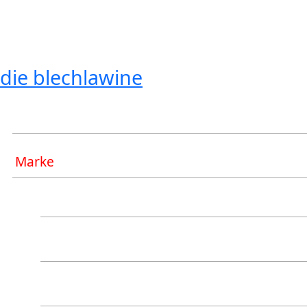
die blechlawine
Typ
Marke
Airbus
Albion
Alfa Romeo