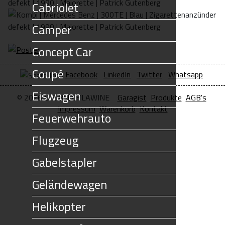
Cabriolet
Camper
Concept Car
Coupé
Facebook
LinkedIn
Twitter
Whatsapp
Eiswagen
© 2026 DIE BLECHLAWINE
Garagist
Produkte
AGB's
Impressum
Warenkorb
Kontakt
Feuerwehrauto
Flugzeug
Gabelstapler
Geländewagen
Helikopter