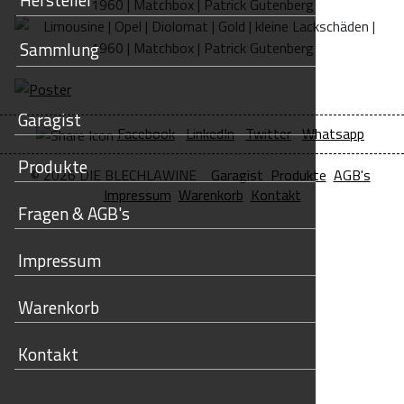
Sammlung
Garagist
Facebook
LinkedIn
Twitter
Whatsapp
Produkte
© 2026 DIE BLECHLAWINE
Garagist
Produkte
AGB's
Impressum
Warenkorb
Kontakt
Fragen & AGB's
Impressum
Warenkorb
Kontakt