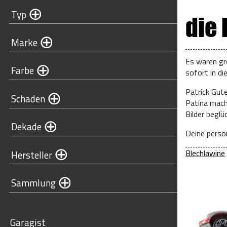
Typ
die
Marke
Es waren gr
Farbe
sofort in di
Patrick Gut
Schaden
Patina mach
Bilder begl
Dekade
Deine persön
Blechlawine
Hersteller
Sammlung
Garagist