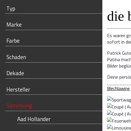
Typ
die 
Marke
Es waren gr
Farbe
sofort in di
Patrick Gut
Schaden
Patina mach
Bilder begl
Dekade
Deine persön
Blechlawine
Hersteller
Sammlung
Aad Hollander