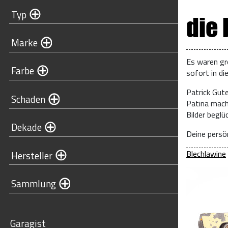
Typ
die
Marke
Es waren gr
Farbe
sofort in di
Patrick Gut
Schaden
Patina mach
Bilder begl
Dekade
Deine persön
Blechlawine
Hersteller
Sammlung
Garagist