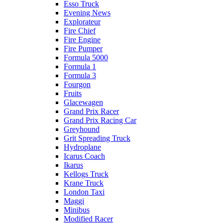
Esso Truck
Evening News
Explorateur
Fire Chief
Fire Engine
Fire Pumper
Formula 5000
Formula 1
Formula 3
Fourgon
Fruits
Glacewagen
Grand Prix Racer
Grand Prix Racing Car
Greyhound
Grit Spreading Truck
Hydroplane
Icarus Coach
Ikarus
Kellogs Truck
Krane Truck
London Taxi
Maggi
Minibus
Modified Racer