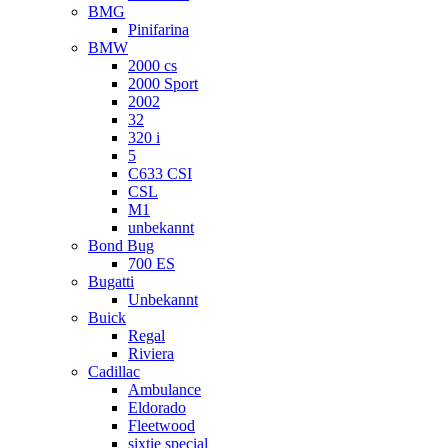
BMG
Pinifarina
BMW
2000 cs
2000 Sport
2002
32
320 i
5
C633 CSI
CSL
M1
unbekannt
Bond Bug
700 ES
Bugatti
Unbekannt
Buick
Regal
Riviera
Cadillac
Ambulance
Eldorado
Fleetwood
sixtie special