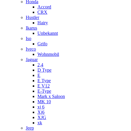
Honda
Accord
CRX
Hustler
Hairy
Ikarus
Unbekannt
Iso
Grifo
Iveco
Wohnmobil
Jaguar
2,4
D Type
E
E Type
E V12
E-Type
Mark x Saloon
MK 10
xj 6
Xj6
XJG
xk
Jeep