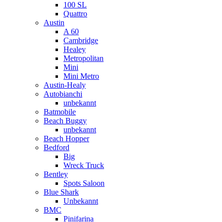
100 SL
Quattro
Austin
A 60
Cambridge
Healey
Metropolitan
Mini
Mini Metro
Austin-Healy
Autobianchi
unbekannt
Batmobile
Beach Buggy
unbekannt
Beach Hopper
Bedford
Big
Wreck Truck
Bentley
Spots Saloon
Blue Shark
Unbekannt
BMC
Pinifarina