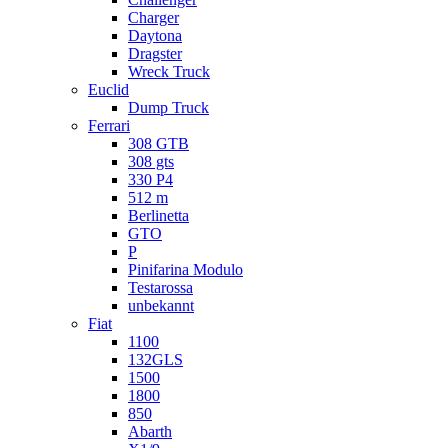
Charger
Daytona
Dragster
Wreck Truck
Euclid
Dump Truck
Ferrari
308 GTB
308 gts
330 P4
512 m
Berlinetta
GTO
P
Pinifarina Modulo
Testarossa
unbekannt
Fiat
1100
132GLS
1500
1800
850
Abarth