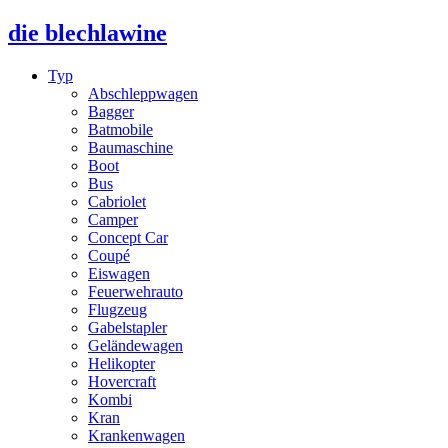
die blechlawine
Typ
Abschleppwagen
Bagger
Batmobile
Baumaschine
Boot
Bus
Cabriolet
Camper
Concept Car
Coupé
Eiswagen
Feuerwehrauto
Flugzeug
Gabelstapler
Geländewagen
Helikopter
Hovercraft
Kombi
Kran
Krankenwagen