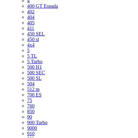
4
400 GT Espada
402
404
405
411
450 SEL
450 sl
4x4
5
5 TL
5 Turbo
500 H1
500 SEC
500 SL
504
512 m
700 ES
75
760
850
90
900 Turbo
9000
910