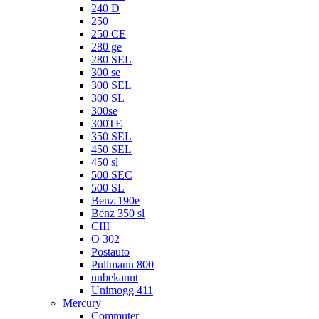
240 D
250
250 CE
280 ge
280 SEL
300 se
300 SEL
300 SL
300se
300TE
350 SEL
450 SEL
450 sl
500 SEC
500 SL
Benz 190e
Benz 350 sl
CIII
O 302
Postauto
Pullmann 800
unbekannt
Unimogg 411
Mercury
Commuter