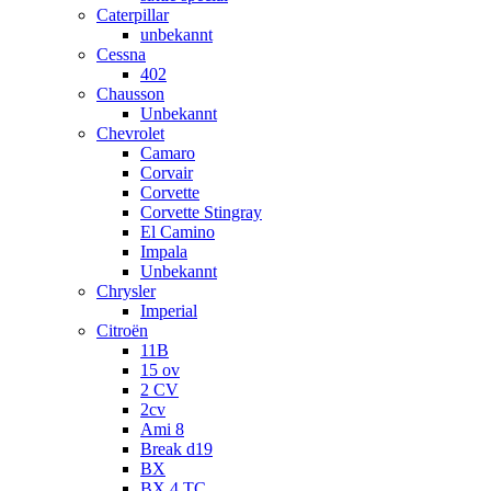
Caterpillar
unbekannt
Cessna
402
Chausson
Unbekannt
Chevrolet
Camaro
Corvair
Corvette
Corvette Stingray
El Camino
Impala
Unbekannt
Chrysler
Imperial
Citroën
11B
15 ov
2 CV
2cv
Ami 8
Break d19
BX
BX 4 TC