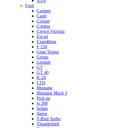
X1/9
Ford
Camper
Capri
Corsair
Cortina
Crown Victoria
Escort
Expedition
F 150
Gran Torino
Group
Group6
GT
GT 40
K-20
LTD
Mustang
Mustang Mach 3
Pick up
rs 200
Sedan
Sierra
T-Bird Turbo
Thunderbird