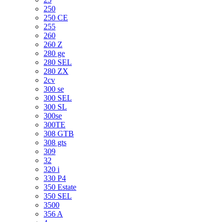
250
250 CE
255
260
260 Z
280 ge
280 SEL
280 ZX
2cv
300 se
300 SEL
300 SL
300se
300TE
308 GTB
308 gts
309
32
320 i
330 P4
350 Estate
350 SEL
3500
356 A