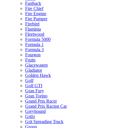
Fastback
Fire Chief
Fire Engine
Fire Pumper
Firebird
Flaminia
Fleetwood
Formula 5000
Formula 1
Formula 3
Fourgon
Fruits
Glacewagen
Gladiator
Golden Hawk
Golf
Golf GTI
Gran Fury
Gran Torino
Grand Prix Racer
Grand Prix Racing Car
Greyhound
Grifo
Grit Spreading Truck
Group