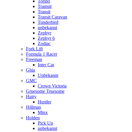
Torino
Tramsit
Transit
Transit Caravan
Tunderbird
unbekannt
Zephyr
Zephyr 6
Zodiac
Fork Lift
Formula 1 Racer
Freeman
Inter Car
Ghia
Unbekannt
GMC
Crown Victoria
Gruesome Truesome
Hairy
Hustler
Hillman
Minx
Holden
Pick Up
unbekannt