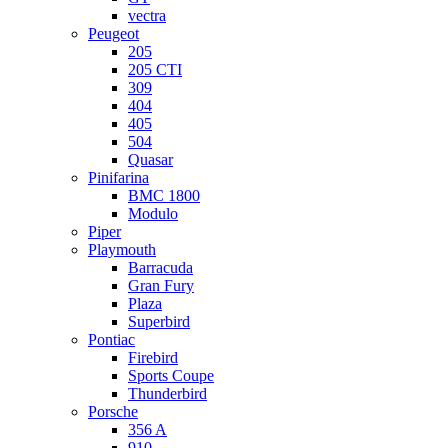
vectra
Peugeot
205
205 CTI
309
404
405
504
Quasar
Pinifarina
BMC 1800
Modulo
Piper
Playmouth
Barracuda
Gran Fury
Plaza
Superbird
Pontiac
Firebird
Sports Coupe
Thunderbird
Porsche
356 A
910