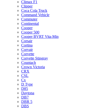
Climax F1
Clipper
Coca Cola Truck
Command Vehicle
Commuter
Continental
Cooper
Cooper 500
Cooper BVRT Vita-Min
Corsair
Cortina
Corvair
Corvette
Corvette Stingray
Countach
Crown Victoria
CRX
CSL
Cx
D Type
D85
Daytona
DB7
DBR 5
DBS