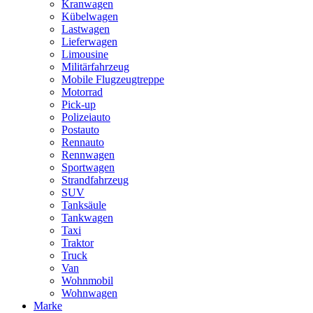
Kranwagen
Kübelwagen
Lastwagen
Lieferwagen
Limousine
Militärfahrzeug
Mobile Flugzeugtreppe
Motorrad
Pick-up
Polizeiauto
Postauto
Rennauto
Rennwagen
Sportwagen
Strandfahrzeug
SUV
Tanksäule
Tankwagen
Taxi
Traktor
Truck
Van
Wohnmobil
Wohnwagen
Marke