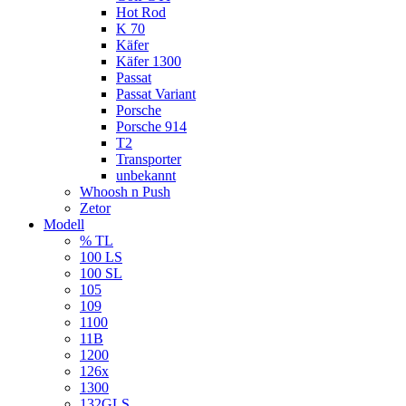
Hot Rod
K 70
Käfer
Käfer 1300
Passat
Passat Variant
Porsche
Porsche 914
T2
Transporter
unbekannt
Whoosh n Push
Zetor
Modell
% TL
100 LS
100 SL
105
109
1100
11B
1200
126x
1300
132GLS