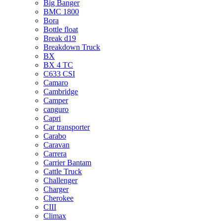
Big Banger
BMC 1800
Bora
Bottle float
Break d19
Breakdown Truck
BX
BX 4 TC
C633 CSI
Camaro
Cambridge
Camper
canguro
Capri
Car transporter
Carabo
Caravan
Carrera
Carrier Bantam
Cattle Truck
Challenger
Charger
Cherokee
CIII
Climax