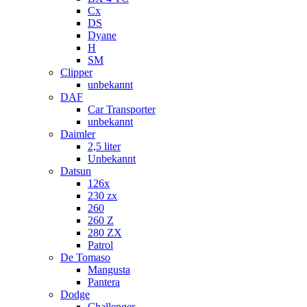
Cx
DS
Dyane
H
SM
Clipper
unbekannt
DAF
Car Transporter
unbekannt
Daimler
2,5 liter
Unbekannt
Datsun
126x
230 zx
260
260 Z
280 ZX
Patrol
De Tomaso
Mangusta
Pantera
Dodge
Challenger