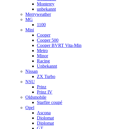
Monterey
unbekannt
Merryweather
MG
1100
Mini
Cooper
Cooper 500
Cooper BVRT Vita-Min
Metro
Minor
Racing
Unbekannt
Nissan
ZX Turbo
NSU
Prinz
Prinz IV
Oldsmobile
Starfire coupé
Opel
Ascona
Diolomat
Diplomat
GT