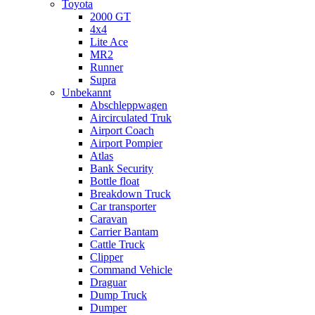
Toyota
2000 GT
4x4
Lite Ace
MR2
Runner
Supra
Unbekannt
Abschleppwagen
Aircirculated Truk
Airport Coach
Airport Pompier
Atlas
Bank Security
Bottle float
Breakdown Truck
Car transporter
Caravan
Carrier Bantam
Cattle Truck
Clipper
Command Vehicle
Draguar
Dump Truck
Dumper