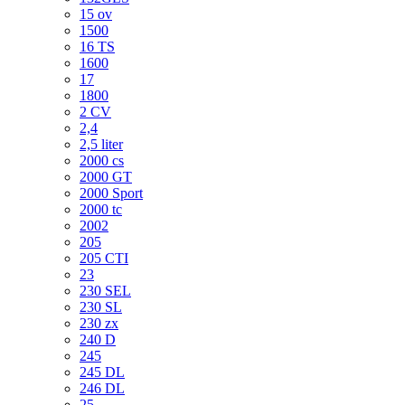
15 ov
1500
16 TS
1600
17
1800
2 CV
2,4
2,5 liter
2000 cs
2000 GT
2000 Sport
2000 tc
2002
205
205 CTI
23
230 SEL
230 SL
230 zx
240 D
245
245 DL
246 DL
25