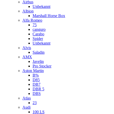
Airbus
Unbekannt
Albion
Marshall Horse Box
Alfa Romeo
75
canguro
Carabo
Spider
Unbekannt
Alvis
Saladin
AMX
Javelin
Pro Stocker
Aston Martin
B%
D85
DB7
DBR 5
DBS
Atlas
23
Audi
100 LS