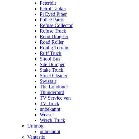
Peterbilt
Petrol Tanker
Pi Eyed Piper
Police Patrol
Refuse Collector
Refuse Truck
Road Dragster
Road Roller
Rouhg Terrain
Ruff Truck
Shool Bus
Site Dumper
Stake Truck
Street Cleaner
Swissair
The Londoner
Thunderbird
TV Service van
TV Truck
unbekannt
Weasel
Wreck Truck
Unimog
unbekannt
Vantastic