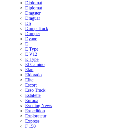
Diolomat
Diplomat
Dragster
Draguar
DS
Dump Truck
Dumper
Dyane
E
E Type
E V12
E-Type
El Camino
Elan
Eldorado
Elite
Escort
Esso Truck
Estafette
Europa
Evening News
Expedition
Explorateur
Express
F 150