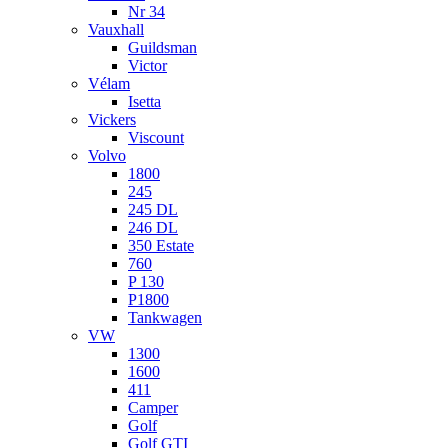
Nr 34
Vauxhall
Guildsman
Victor
Vélam
Isetta
Vickers
Viscount
Volvo
1800
245
245 DL
246 DL
350 Estate
760
P 130
P1800
Tankwagen
VW
1300
1600
411
Camper
Golf
Golf GTI