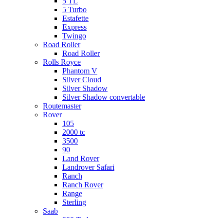
5 TL
5 Turbo
Estafette
Express
Twingo
Road Roller
Road Roller
Rolls Royce
Phantom V
Silver Cloud
Silver Shadow
Silver Shadow convertable
Routemaster
Rover
105
2000 tc
3500
90
Land Rover
Landrover Safari
Ranch
Ranch Rover
Range
Sterling
Saab