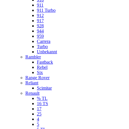
911
911 Turbo
912
917
928
944
959
Carrera
Turbo
Unbekannt
Rambler
Fastback
Rebel
Six
Range Rover
Reliant
Scimitar
Renault
% TL
16 TS
17
25
4
5