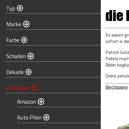
Typ
die
Marke
Es waren gr
Farbe
sofort in di
Patrick Gut
Schaden
Patina mach
Bilder begl
Dekade
Deine persön
Blechlawine
Hersteller
Amazon
Auto Pilen