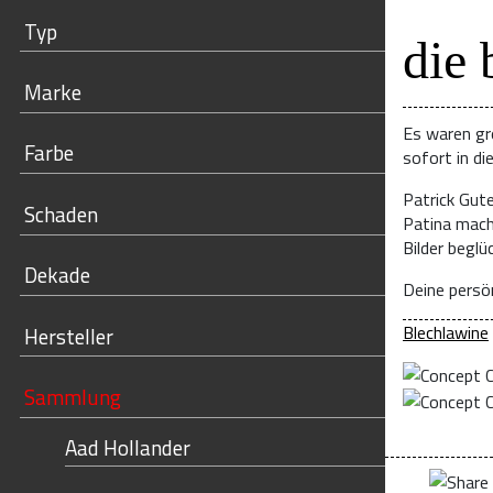
Typ
die 
Marke
Es waren gr
Farbe
sofort in di
Patrick Gut
Schaden
Patina mach
Bilder begl
Dekade
Deine persön
Blechlawine
Hersteller
Sammlung
Aad Hollander