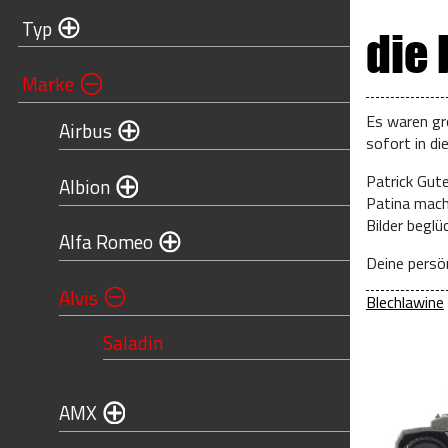
Typ
die
Marke
Es waren gr
Airbus
sofort in di
Patrick Gut
Albion
Patina mach
Bilder begl
Alfa Romeo
Deine persön
Alvis
Blechlawine
Saladin
AMX